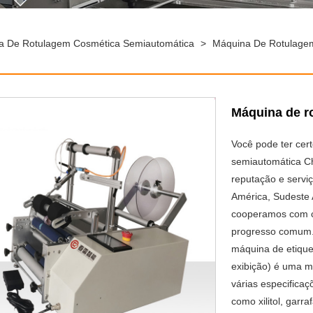
a De Rotulagem Cosmética Semiautomática
>
Máquina De Rotulagem
Máquina de r
Você pode ter cer
semiautomática Ch
reputação e servi
América, Sudeste 
cooperamos com c
progresso comum.
máquina de etique
exibição) é uma m
várias especificaç
como xilitol, garr