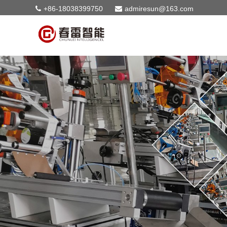
+86-18038399750
admiresun@163.com