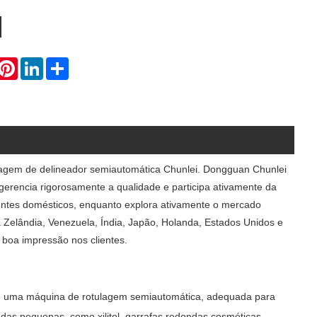
hatsApp
Pinterest
LinkedIn
Share
ulagem de delineador semiautomática Chunlei. Dongguan Chunlei
 gerencia rigorosamente a qualidade e participa ativamente da
entes domésticos, enquanto explora ativamente o mercado
va Zelândia, Venezuela, Índia, Japão, Holanda, Estados Unidos e
 boa impressão nos clientes.
o) é uma máquina de rotulagem semiautomática, adequada para
ondas pequenas, como xilitol, garrafas redondas cosméticas,