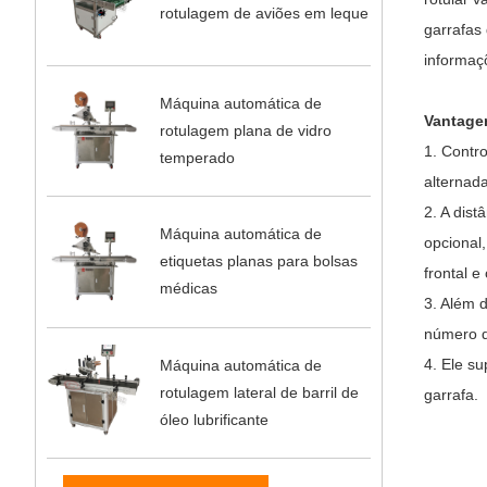
rotulagem de aviões em leque
garrafas
informaç
Máquina automática de
Vantage
rotulagem plana de vidro
1. Contr
temperado
alternad
2. A dist
Máquina automática de
opcional,
etiquetas planas para bolsas
frontal e
médicas
3. Além 
número d
4. Ele s
Máquina automática de
rotulagem lateral de barril de
garrafa.
óleo lubrificante