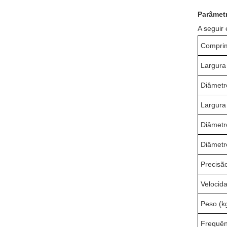
Parâmet
A seguir
Comprim
Largura 
Diâmetr
Largura 
Diâmetro
Diâmetro
Precisã
Velocid
Peso (k
Frequên