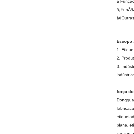
â Função
â¡FunÃ§Ã
â¢Outras
Escopo 
1. Etique
2. Produt
3. Indúst
indústria
força do
Dongguan
fabricaç
etiqueta
plana, e
semiauto