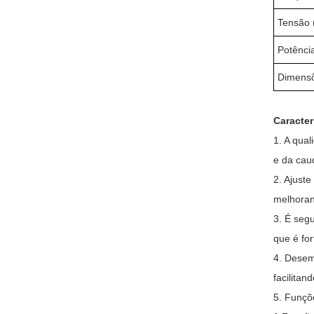
Tensão 
Potênci
Dimensõ
Caracter
1. A qua
e da cau
2. Ajust
melhoran
3. É segu
que é for
4. Desem
facilita
5. Funçõ