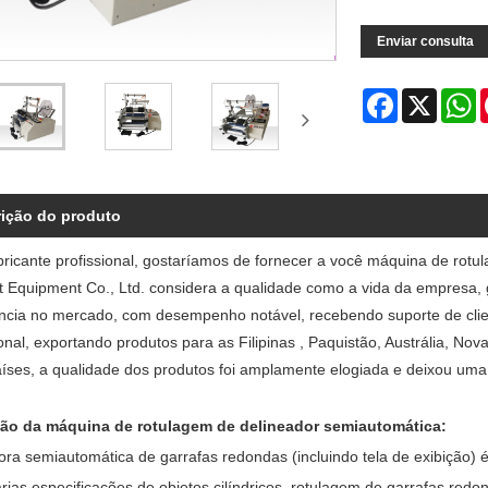
Enviar consulta
Facebook
X
W
ição do produto
ricante profissional, gostaríamos de fornecer a você máquina de rot
ent Equipment Co., Ltd. considera a qualidade como a vida da empresa,
ncia no mercado, com desempenho notável, recebendo suporte de cli
onal, exportando produtos para as Filipinas , Paquistão, Austrália, No
aíses, a qualidade dos produtos foi amplamente elogiada e deixou uma
ção da máquina de rotulagem de delineador semiautomática:
dora semiautomática de garrafas redondas (incluindo tela de exibiçã
árias especificações de objetos cilíndricos, rotulagem de garrafas red