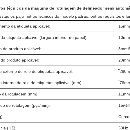
ros técnicos da máquina de rotulagem de delineador semi automá
 estão os parâmetros técnicos do modelo padrão, outros requisitos e 
ento da etiqueta aplicável:
15mm
da etiqueta aplicável (largura inferior do papel):
10mm
o do produto aplicável:
8mmï
do produto aplicável:
20mm
 externo do rolo de etiquetas aplicável:
Ï280
 interno do rolo de etiquetas aplicável (mm):
Ï76m
o da rotulagem (mm):
±1m
ade de rotulagem (pçs/min):
15ï½4
g):
Cerca
cia (HZ):
50Hz