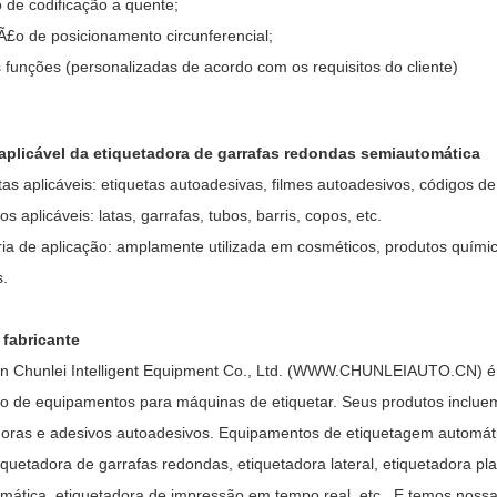
 de codificação a quente;
£o de posicionamento circunferencial;
 funções (personalizadas de acordo com os requisitos do cliente)
aplicável da etiquetadora de garrafas redondas semiautomática
tas aplicáveis: etiquetas autoadesivas, filmes autoadesivos, códigos de
os aplicáveis: latas, garrafas, tubos, barris, copos, etc.
ria de aplicação: amplamente utilizada em cosméticos, produtos químico
s.
 fabricante
 Chunlei Intelligent Equipment Co., Ltd. (WWW.CHUNLEIAUTO.CN) é 
ão de equipamentos para máquinas de etiquetar. Seus produtos incluem
doras e adesivos autoadesivos. Equipamentos de etiquetagem automátic
tiquetadora de garrafas redondas, etiquetadora lateral, etiquetadora p
mática, etiquetadora de impressão em tempo real, etc., E temos noss