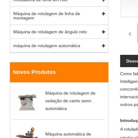
Máquina de rotulagem de linha de
montagem
Máquina de rotulagem de ângulo reto
máquina de rotulagem automática
Descr
Novos Produtos
Como fab
Intellig
concorrê
Máquina de rotulagem de
internaci
vedação de canto semi-
outros p
automática
Introdu
A rotula
Máquina automática de
rotular v