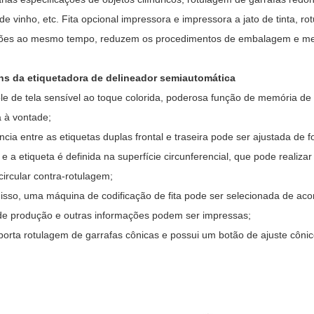
 de vinho, etc. Fita opcional impressora e impressora a jato de tinta,
ões ao mesmo tempo, reduzem os procedimentos de embalagem e melh
ns da etiquetadora de delineador semiautomática
ole de tela sensível ao toque colorida, poderosa função de memória de
a à vontade;
ância entre as etiquetas duplas frontal e traseira pode ser ajustada de 
 e a etiqueta é definida na superfície circunferencial, que pode realiz
 circular contra-rotulagem;
disso, uma máquina de codificação de fita pode ser selecionada de ac
e produção e outras informações podem ser impressas;
uporta rotulagem de garrafas cônicas e possui um botão de ajuste cônic