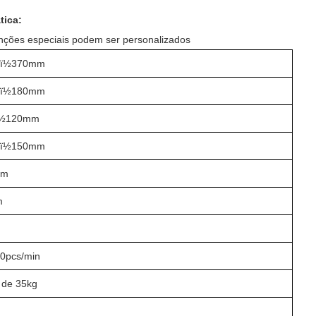
tica:
funções especiais podem ser personalizados
ï½370mm
ï½180mm
½120mm
ï½150mm
mm
m
m
0pcs/min
 de 35kg