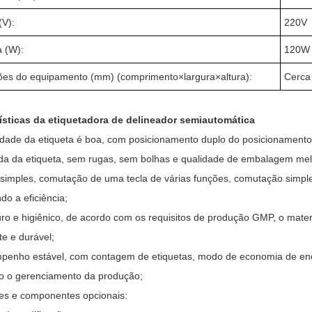
(V):
220V
a (W):
120W 
es do equipamento (mm) (comprimento×largura×altura):
Cerca
ísticas da etiquetadora de delineador semiautomática
lidade da etiqueta é boa, com posicionamento duplo do posicionamento
da da etiqueta, sem rugas, sem bolhas e qualidade de embalagem me
e simples, comutação de uma tecla de várias funções, comutação simple
do a eficiência;
ro e higiênico, de acordo com os requisitos de produção GMP, o materia
te e durável;
penho estável, com contagem de etiquetas, modo de economia de energ
ndo o gerenciamento da produção;
es e componentes opcionais: