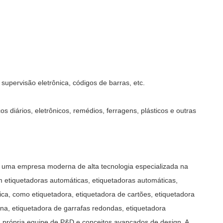
 supervisão eletrônica, códigos de barras, etc.
s diários, eletrônicos, remédios, ferragens, plásticos e outras
uma empresa moderna de alta tecnologia especializada na
 etiquetadoras automáticas, etiquetadoras automáticas,
a, como etiquetadora, etiquetadora de cartões, etiquetadora
lana, etiquetadora de garrafas redondas, etiquetadora
a própria equipe de P&D e conceitos avançados de design. A