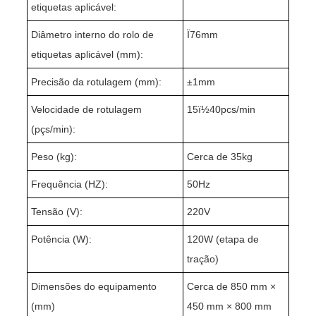
etiquetas aplicável:
Diâmetro interno do rolo de
Ï76mm
etiquetas aplicável (mm):
Precisão da rotulagem (mm):
±1mm
Velocidade de rotulagem
15ï½40pcs/min
(pçs/min):
Peso (kg):
Cerca de 35kg
Frequência (HZ):
50Hz
Tensão (V):
220V
Potência (W):
120W (etapa de
tração)
Dimensões do equipamento
Cerca de 850 mm ×
(mm)
450 mm × 800 mm