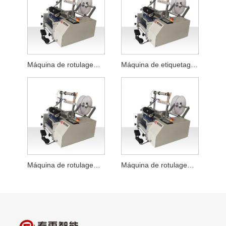
Máquina de rotulagem de mangueira de limpeza facial plana semiautomática
Máquina de etiquetagem semiautomática para garrafas planas de líquido para lavanderia
Máquina de rotulagem de molho de pimenta semiautomática
Máquina de rotulagem semiautomática para garrafas redondas em pó liofilizado