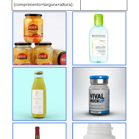
(comprimento×largura×altura):